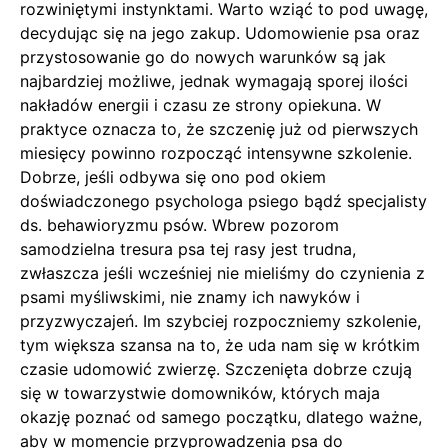
rozwiniętymi instynktami. Warto wziąć to pod uwagę,
decydując się na jego zakup. Udomowienie psa oraz
przystosowanie go do nowych warunków są jak
najbardziej możliwe, jednak wymagają sporej ilości
nakładów energii i czasu ze strony opiekuna. W
praktyce oznacza to, że szczenię już od pierwszych
miesięcy powinno rozpocząć intensywne szkolenie.
Dobrze, jeśli odbywa się ono pod okiem
doświadczonego psychologa psiego bądź specjalisty
ds. behawioryzmu psów. Wbrew pozorom
samodzielna tresura psa tej rasy jest trudna,
zwłaszcza jeśli wcześniej nie mieliśmy do czynienia z
psami myśliwskimi, nie znamy ich nawyków i
przyzwyczajeń. Im szybciej rozpoczniemy szkolenie,
tym większa szansa na to, że uda nam się w krótkim
czasie udomowić zwierzę. Szczenięta dobrze czują
się w towarzystwie domowników, których maja
okazję poznać od samego początku, dlatego ważne,
aby w momencie przyprowadzenia psa do