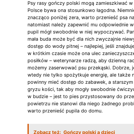
Psy rasy gończy polski mogą zamieszkiwać w 
Polsce bywa ona stosunkowo łagodna. Niemnie
znacząco poniżej zera, warto przenieść psa na
natomiast należy zapewnić mu odpowiednie wa
pupil mógł swobodnie w niej wypoczywać. Pami
mała buda może być dla nich zwyczajnie niew
dostęp do wody pitnej – najlepiej, jeśli znajd
w krótkim czasie może ona ulec zanieczyszcz
posiłków – weterynarze radzą, aby dzienną ra
możemy zaserwować psu przekąski. Dobrze, jeś
wtedy nie tylko spożytkuje energię, ale także 
powinny mieć dostęp do zabawek, a starszy
gryzu kości, tak aby mogły swobodnie ćwiczyć
w budzie – jest to pies przystosowany do prz
powietrzu nie stanowi dla niego żadnego prob
warto przenieść pupila do domu.
Zobacz też:
Gończy polski a dzieci