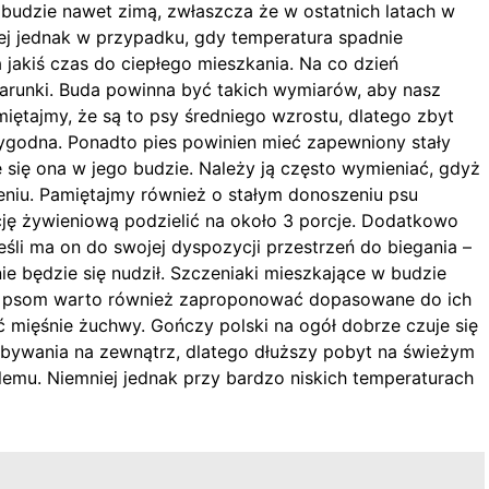
budzie nawet zimą, zwłaszcza że w ostatnich latach w
j jednak w przypadku, gdy temperatura spadnie
 jakiś czas do ciepłego mieszkania. Na co dzień
runki. Buda powinna być takich wymiarów, aby nasz
ętajmy, że są to psy średniego wzrostu, dlatego zbyt
ygodna. Ponadto pies powinien mieć zapewniony stały
uje się ona w jego budzie. Należy ją często wymieniać, gdyż
eniu. Pamiętajmy również o stałym donoszeniu psu
cję żywieniową podzielić na około 3 porcje. Dodatkowo
li ma on do swojej dyspozycji przestrzeń do biegania –
nie będzie się nudził. Szczeniaki mieszkające w budzie
m psom warto również zaproponować dopasowane do ich
 mięśnie żuchwy. Gończy polski na ogół dobrze czuje się
ebywania na zewnątrz, dlatego dłuższy pobyt na świeżym
lemu. Niemniej jednak przy bardzo niskich temperaturach