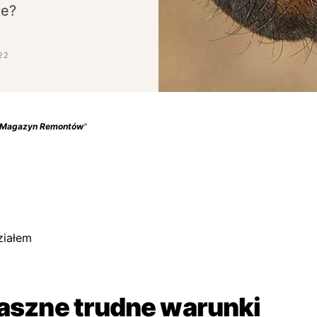
ie?
22
Magazyn Remontów
"
ziałem
raszne trudne warunki