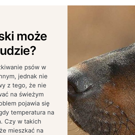
ski może
udzie?
zkiwanie psów w
nnym, jednak nie
y z tego, że nie
wać na świeżym
oblem pojawia się
gdy temperatura na
. Czy w takich
że mieszkać na