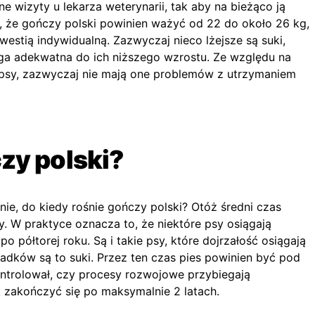
ne wizyty u lekarza weterynarii, tak aby na bieżąco ją
ą, że gończy polski powinien ważyć od 22 do około 26 kg,
estią indywidualną. Zazwyczaj nieco lżejsze są suki,
ga adekwatna do ich niższego wzrostu. Ze względu na
e psy, zazwyczaj nie mają one problemów z utrzymaniem
zy polski?
nie, do kiedy rośnie gończy polski? Otóż średni czas
. W praktyce oznacza to, że niektóre psy osiągają
o półtorej roku. Są i takie psy, które dojrzałość osiągają
adków są to suki. Przez ten czas pies powinien być pod
ontrolował, czy procesy rozwojowe przybiegają
 zakończyć się po maksymalnie 2 latach.