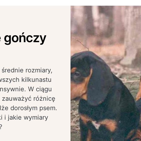
e gończy
 średnie rozmiary,
wszych kilkunastu
ensywnie. W ciągu
e zauważyć różnicę
lże dorosłym psem.
i i jakie wymiary
?