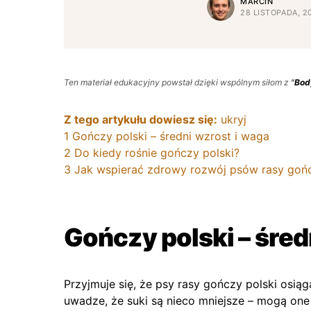
MARCIN
28 LISTOPADA, 2
Ten materiał edukacyjny powstał dzięki wspólnym siłom z
"
Bod
Z tego artykułu dowiesz się:
ukryj
1
Gończy polski – średni wzrost i waga
2
Do kiedy rośnie gończy polski?
3
Jak wspierać zdrowy rozwój psów rasy gońc
Gończy polski – śred
Przyjmuje się, że psy rasy gończy polski osi
uwadze, że suki są nieco mniejsze – mogą on