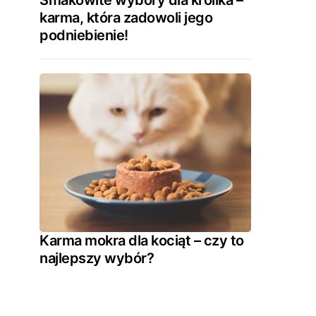
Smakowite wybory dla królika –
karma, która zadowoli jego
podniebienie!
Karma mokra dla kociąt – czy to
najlepszy wybór?