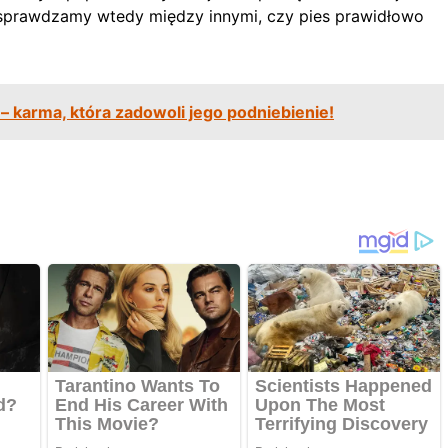
 sprawdzamy wtedy między innymi, czy pies prawidłowo
– karma, która zadowoli jego podniebienie!